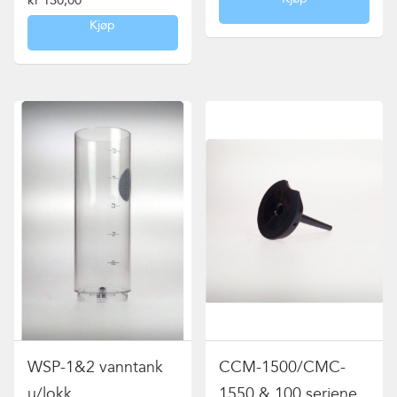
kr
130,00
Kjøp
WSP-1&2 vanntank
CCM-1500/CMC-
u/lokk
1550 & 100 seriene