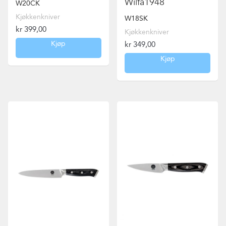
Wilfa1948
W20CK
Kjøkkenkniver
W18SK
kr
399,00
Kjøkkenkniver
Kjøp
kr
349,00
Kjøp