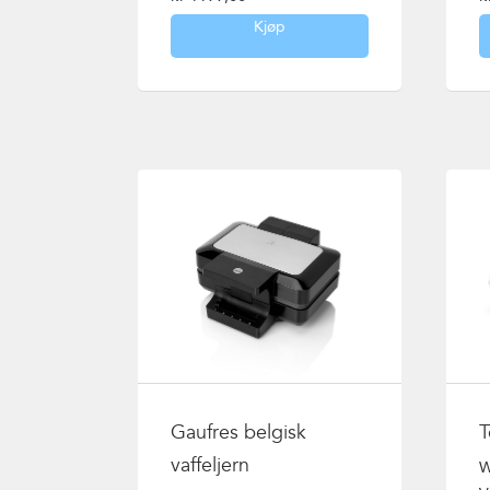
Kjøp
Gaufres belgisk
T
vaffeljern
W