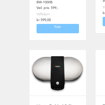
V
BW-1000B
V
Veil. pris: 599,-
k
Vaffeljern
kr
599,00
Kjøp