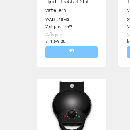
Hjerte Dobbel Stål
T
vaffeljern
v
WAD-518MS
S
Veil. pris: 1099,-
V
Vaffeljern
V
kr
1099,00
k
Kjøp