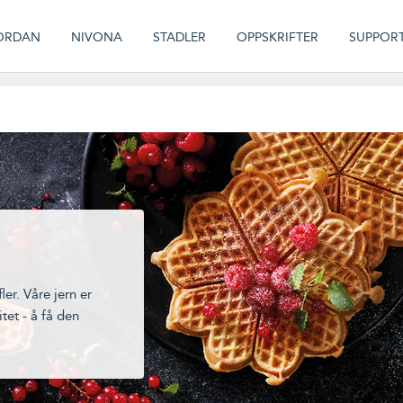
ORDAN
NIVONA
STADLER
OPPSKRIFTER
SUPPOR
ler. Våre jern er
tet - å få den