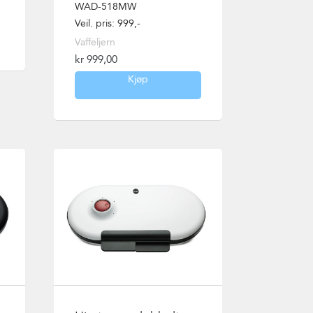
WAD-518MW
Veil. pris: 999,-
Vaffeljern
kr
999,00
Kjøp