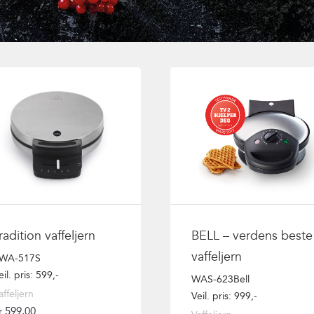
radition vaffeljern
BELL – verdens beste
vaffeljern
WA-517S
eil. pris: 599,-
WAS-623Bell
affeljern
Veil. pris: 999,-
r
599,00