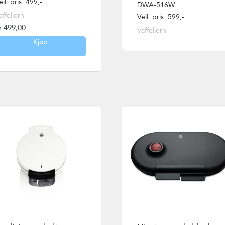
eil. pris: 499,-
DWA-516W
affeljern
Veil. pris: 599,-
r
499,00
Vaffeljern
Kjøp