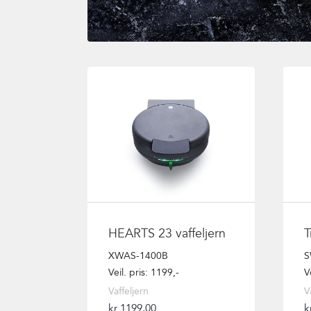
HEARTS 23 vaffeljern
T
XWAS-1400B
S
Veil. pris: 1199,-
V
Vaffeljern
V
kr
1199,00
k