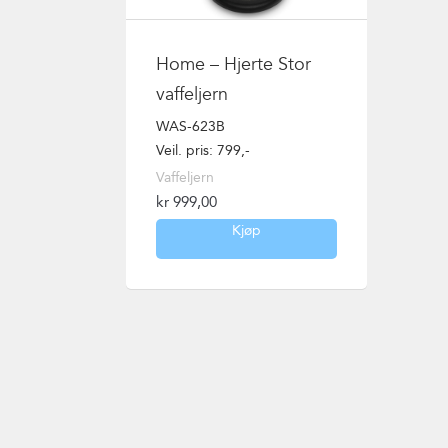
Home – Hjerte Stor
vaffeljern
WAS-623B
Veil. pris: 799,-
Vaffeljern
kr
999,00
Kjøp