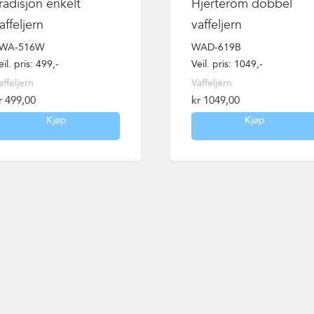
radisjon enkelt
Hjerterom dobbel
affeljern
vaffeljern
WA-516W
WAD-619B
eil. pris: 499,-
Veil. pris: 1049,-
affeljern
Vaffeljern
r
499,00
kr
1049,00
Kjøp
Kjøp