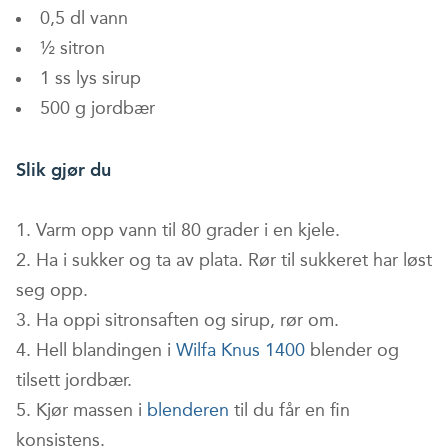
0,5 dl vann
½ sitron
1 ss lys sirup
500 g jordbær
Slik gjør du
Varm opp vann til 80 grader i en kjele.
Ha i sukker og ta av plata. Rør til sukkeret har løst
seg opp.
Ha oppi sitronsaften og sirup, rør om.
Hell blandingen i
Wilfa Knus 1400
blender og
tilsett jordbær.
Kjør massen i
blenderen
til du får en fin
konsistens.