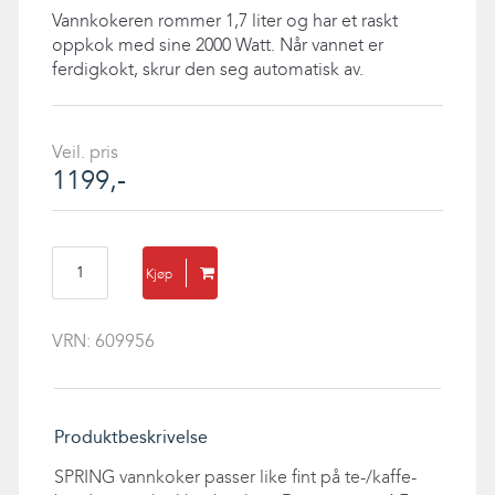
Vannkokeren rommer 1,7 liter og har et raskt
oppkok med sine 2000 Watt. Når vannet er
ferdigkokt, skrur den seg automatisk av.
Veil. pris
1199,-
SPRING
Kjøp
vannkoker
antall
VRN:
609956
Produktbeskrivelse
SPRING vannkoker passer like fint på te-/kaffe-