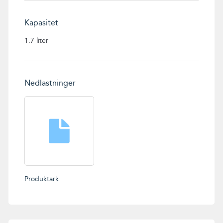
Bunn
Vannkokeren har en dreibar bunn på 360º som
Kapasitet
gjør at vannkokeren er enkel i bruk.
1.7 liter
Nedlastninger
Produktark