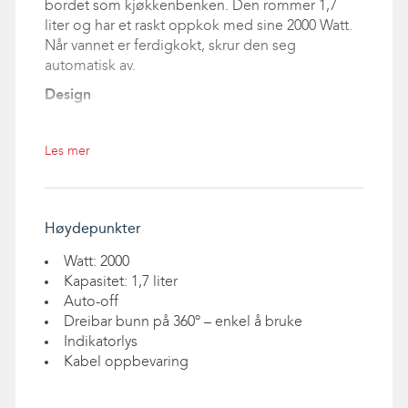
bordet som kjøkkenbenken. Den rommer 1,7
liter og har et raskt oppkok med sine 2000 Watt.
Når vannet er ferdigkokt, skrur den seg
automatisk av.
Design
Vannkokeren har matt finish og et trefarget
håndtak. SPRING vannkoker kommer i fire
Les mer
nydelige farger som du kan velge mellom.
Rask tilberedelse
Vannkokeren er på hele 2000 watt som gir vannet
Høydepunkter
et super-raskt oppkok.
Watt: 2000
Kapasitet
Kapasitet: 1,7 liter
Vannkokeren har kapasitet på 1,7 liter vann.
Auto-off
Dreibar bunn på 360º – enkel å bruke
Auto-off
Indikatorlys
Sikkerheten er ivaretatt ved at den skrur seg
Kabel oppbevaring
automatisk av når vannet er ferdig.