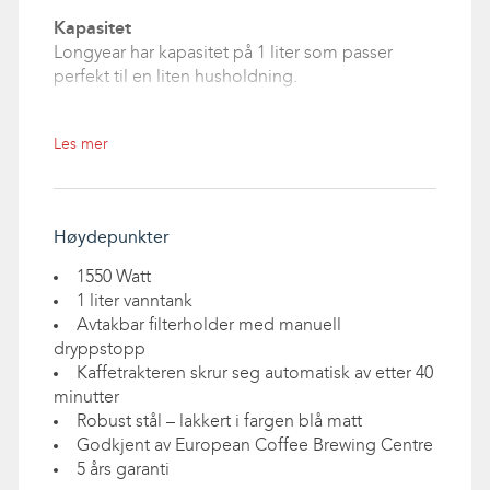
Kapasitet
Longyear har kapasitet på 1 liter som passer
perfekt til en liten husholdning.
Oppnår raskt ideal-temperaturen
Kaffetrakteren oppnår optimal vanntemperatur
Les mer
på mellom 92 til 96 grader raskt. Det sikrer jevn
varme gjennom hele bryggeprosessen som
gir optimal smak på din kaffe.
Høydepunkter
Ideell bryggetid
Classic kaffetrakter brygger 1 liter kaffe på
1550 Watt
mellom 4 og 6 minutter – den ideelle
1 liter vanntank
bryggetiden.
Avtakbar filterholder med manuell
dryppstopp
Skrur seg av automatisk etter 40 minutter
Kaffetrakteren skrur seg automatisk av etter 40
Trakteren holder seg varm på platen i 40
minutter
minutter, for deretter å stenge seg av automatisk.
Robust stål – lakkert i fargen blå matt
Manuell dryppstopp – Perfekt kaffe, uansett
Godkjent av European Coffee Brewing Centre
antall kopper
5 års garanti
Den manuelle dryppstoppen er smart og effektiv