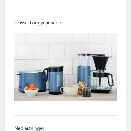
som lar deg bestemme hvor fort vannet skal
renne gjennom filteret. Slik får du perfekt kaffe,
uansett om du brygger 1 eller 8 kopper.
Classic Longyear serie
Rensing av kaffetrakteren
Du trenger ikke å følge med på når det er på tide
å rense kaffetrakteren, den varsler deg når den
trenger å renses.
Er du glad i kaffe? Med Classic kaffetrakter får du
mange år med kaffeglede.
Nedlastninger